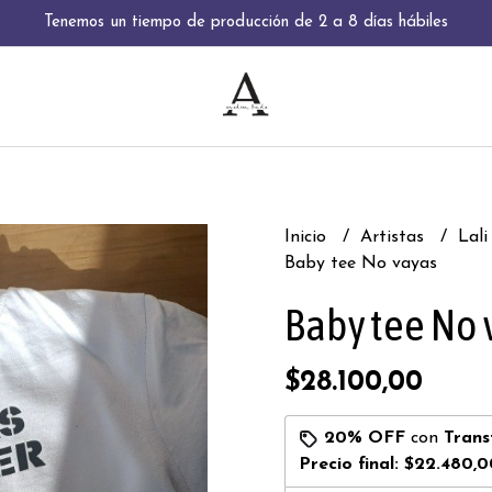
Tenemos un tiempo de producción de 2 a 8 días hábiles
Inicio
Artistas
Lal
Baby tee No vayas
Baby tee No 
$28.100,00
20% OFF
con
Trans
Precio final:
$22.480,0