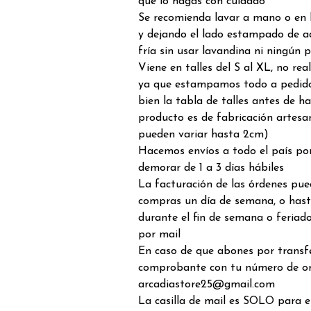
que lo hagas con cuidado
Se recomienda lavar a mano o en 
y dejando el lado estampado de a
fría sin usar lavandina ni ningún 
Viene en talles del S al XL, no re
ya que estampamos todo a pedido
bien la tabla de talles antes de h
producto es de fabricación artesa
pueden variar hasta 2cm)
Hacemos envíos a todo el país por
demorar de 1 a 3 días hábiles
La facturación de las órdenes pue
compras un día de semana, o hast
durante el fin de semana o feriado
por mail
En caso de que abones por transfe
comprobante con tu número de o
arcadiastore25@gmail.com
La casilla de mail es SOLO para 