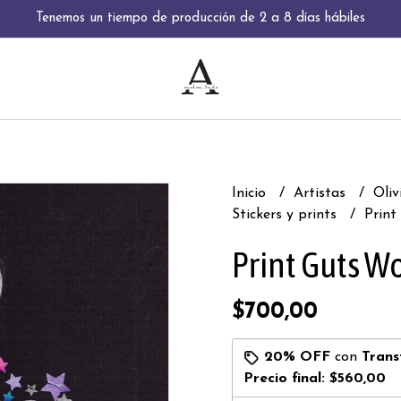
Tenemos un tiempo de producción de 2 a 8 días hábiles
Inicio
Artistas
Oli
Stickers y prints
Print
Print Guts W
$700,00
20% OFF
con
Trans
Precio final:
$560,00