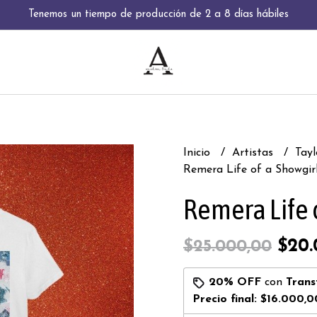
Tenemos un tiempo de producción de 2 a 8 días hábiles
Inicio
Artistas
Tayl
Remera Life of a Showgir
Remera Life 
$20.
$25.000,00
20% OFF
con
Trans
Precio final:
$16.000,0