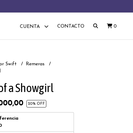
CONTACTO
0
CUENTA
or Swift
Remeras
l
of a Showgirl
000,00
20
% OFF
ferencia
0