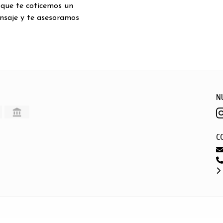
 que te coticemos un
nsaje y te asesoramos
N
C