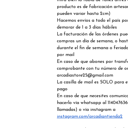
mira bien la tabla de talles antes
producto es de fabricación artesa
pueden variar hasta 2cm)
Hacemos envíos a todo el país por
demorar de 1 a 3 días hábiles
La facturación de las órdenes pue
compras un día de semana, o hast
durante el fin de semana o feriado
por mail
En caso de que abones por transfe
comprobante con tu número de o
arcadiastore25@gmail.com
La casilla de mail es SOLO para 
pago
En caso de que necesites comunic
hacerlo vía whatsapp al 114047636
llamadas) o vía instagram a
instagram.com/arcadiantienda2