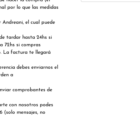
 de hacer la compra (el
nal por lo que las medidas
 Andreani, el cual puede
de tardar hasta 24hs si
a 72hs si compras
. La factura te llegará
rencia debes enviarnos el
rden a
enviar comprobantes de
arte con nosotros podes
6 (solo mensajes, no