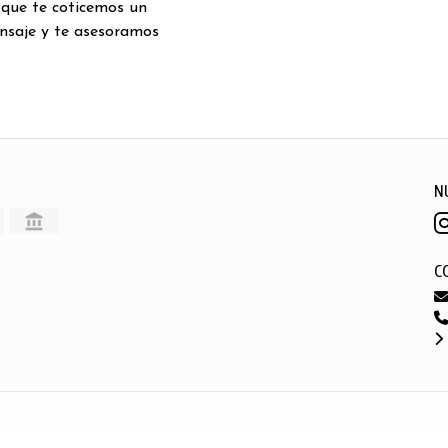
 que te coticemos un
nsaje y te asesoramos
N
C