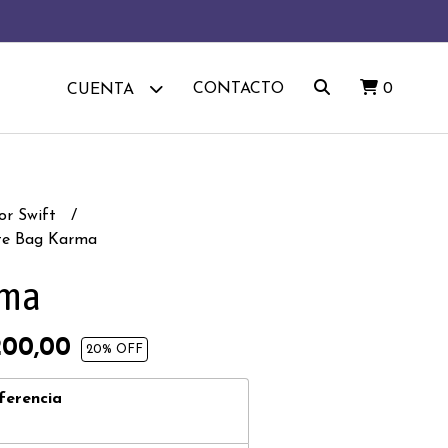
CONTACTO
0
CUENTA
or Swift
te Bag Karma
rma
200,00
20
% OFF
ferencia
0