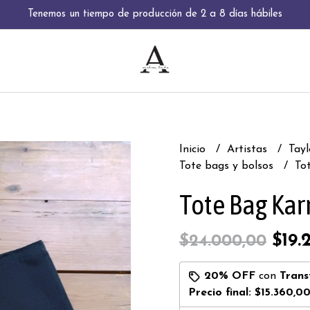
Tenemos un tiempo de producción de 2 a 8 días hábiles
Inicio
Artistas
Tayl
Tote bags y bolsos
To
Tote Bag Ka
$19.
$24.000,00
20% OFF
con
Trans
Precio final:
$15.360,0