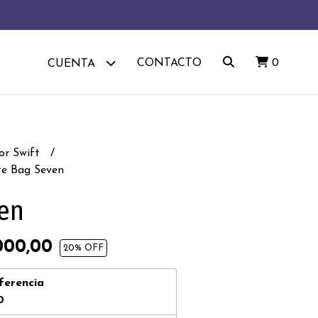
CONTACTO
0
CUENTA
or Swift
te Bag Seven
ven
000,00
20
% OFF
ferencia
0