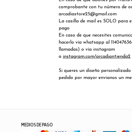
En caso de que abones por transfe
comprobante con tu número de o
arcadiastore25@gmail.com
La casilla de mail es SOLO para 
pago
En caso de que necesites comunic
hacerlo vía whatsapp al 114047636
llamadas) o vía instagram
a
instagram.com/arcadiantienda2
Si queres un diseño personalizado
pedido por mayor envianos un me
MEDIOS DE PAGO