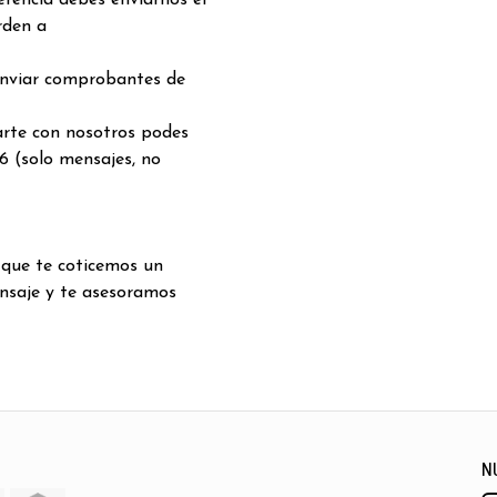
rencia debes enviarnos el
rden a
enviar comprobantes de
arte con nosotros podes
6 (solo mensajes, no
 que te coticemos un
nsaje y te asesoramos
N